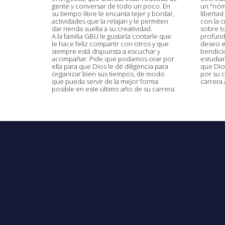
gente y conversar de todo un poco. En
un "nóma
su tiempo libre le encanta tejer y bordar,
libertad
actividades que la relajan y le permiten
con la c
dar rienda suelta a su creatividad.
sobre t
A la familia GBU le gustaría contarle que
profund
le hace feliz compartir con otros y que
deseo e
siempre está dispuesta a escuchar y
bendici
acompañar. Pide que podamos orar por
estudian
ella para que Dios le dé diligencia para
que Dio
organizar bien sus tiempos, de modo
por su c
que pueda servir de la mejor forma
carrera
posible en este último año de su carrera.