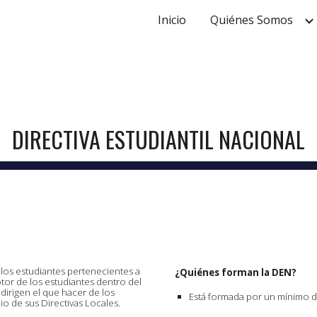
Inicio
Quiénes Somos
ip to main content
Skip to navigat
DIRECTIVA ESTUDIANTIL NACIONAL
los estudiantes pertenecientes a
¿Quiénes forman la DEN?
otor de los estudiantes dentro del
 dirigen el que hacer de los
Está formada por un mínimo d
o de sus Directivas Locales.