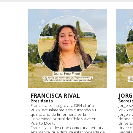
FRANCISCA RIVAL
JORG
Presidenta
Secreta
Francisca se integró a la DEN el año
Jorge se
2025. Actualmente está cursando su
2026 co
quinto año de Enfermería en la
Jorge vi
Universidad Austral de Chile y vive en
donde e
Puerto Montt.
Univers
Francisca se describe como una persona
sirve c
energética, que disfruta estar rodeada de
Secreta