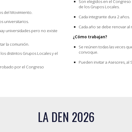
Son elegidos en el Congreso E
de los Grupos Locales.
os del Movimiento.
Cada integrante dura 2 años.
s universitarios.
Cada año se debe renovar al 
hay universidades pero no existe
¿Cómo trabajan?
ntar la comunión.
Se reúnen todas las veces qu
convoque.
s distintos Grupos Locales y el
Pueden invitar a Asesores, al 
aprobado por el Congreso
LA DEN 2026