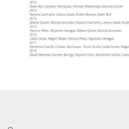
2016
Owen Bull, Jonatan Henriquez, Pamela Maldonado, Gonzalo Durán
2015
Natalia Caamaño, Liliana Gaete, Rubén Barrera, Owen Bull
2014
Debora Quiero, Marcos Gonzalez, Natalia Caamaño, Liliana Gaete, Rubé
2013
Patricia Pérez, Alejandra Venegas, Debora Quiero, Marcos Gonzalez
2012
Loida Cartes, Abigail Robles, Patricia Pérez, Alejandra Venegas
2011
Katherine Castillo, Cristian Sanhueza , Paula Acuña, Loida Cartes, Abigai
2010
David Menares, Carmen Barriga, Myriam Ortiz, Katherine Castillo, Cris