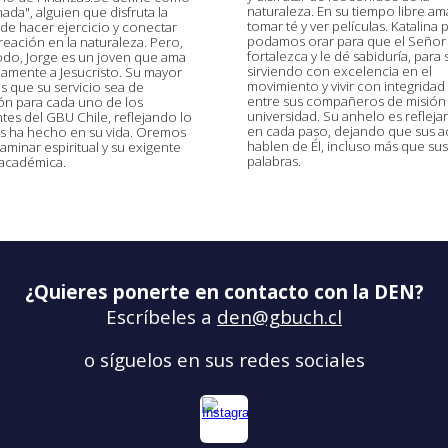
naturaleza. En su tiempo libre ama
da", alguien que disfruta la
tomar té y ver películas. Katalina
 de hacer ejercicio y conectar
podamos orar para que el Señor 
reación en la naturaleza. Pero,
fortalezca y le dé sabiduría, para 
odo, Jorge es un joven que ama
sirviendo con excelencia en el
amente a Jesucristo. Su mayor
movimiento y vivir con integridad
s que su servicio sea de
entre sus compañeros de misión 
ón para cada uno de los
universidad. Su anhelo es reflejar
tes del GBU Chile, reflejando lo
en cada paso, dejando que sus a
s ha hecho en su vida. Oremos
hablen de Él, incluso más que sus
aminar espiritual y su exigente
palabras.
 académica.
¿Quieres ponerte en contacto con
la DEN
?
Escríbeles a
den
@gbuch.cl
o síguelos en sus redes sociales