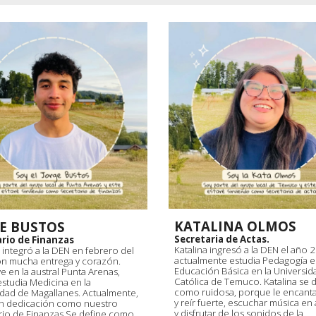
KATALINA OLMOS
E BUSTOS
Secretaria de
Actas.
rio de Finanzas
Katalina ingresó a la DEN el año 
 integró a la DEN en febrero del
actualmente estudia Pedagogía 
n mucha entrega y corazón.
Educación Básica en la Universid
ve en la austral Punta Arenas,
Católica de Temuco. Katalina se 
studia Medicina en la
como ruidosa, porque le encanta
idad de Magallanes. Actualmente,
y reír fuerte, escuchar música en 
on dedicación como nuestro
y disfrutar de los sonidos de la
rio de Finanzas.Se define como