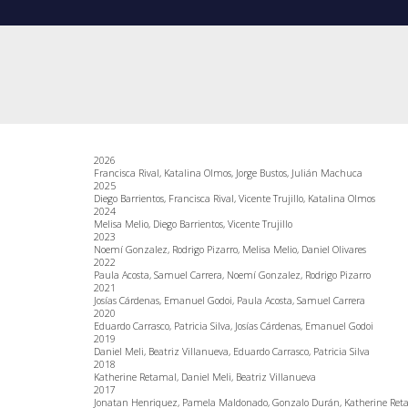
2026
Francisca Rival, Katalina Olmos,
Jorge Bustos, Julián Machuca
2025
Diego Barrientos, Francisca Rival, Vicente Trujillo, Katalina Olmos
2024
Melisa Melio, Diego Barrientos, Vicente Trujillo
2023
Noemí Gonzalez, Rodrigo Pizarro, Melisa Melio, Daniel Olivares
2022
Paula Acosta, Samuel Carrera, Noemí Gonzalez, Rodrigo Pizarro
2021
Josías Cárdenas, Emanuel Godoi, Paula Acosta, Samuel Carrera
2020
Eduardo Carrasco, Patricia Silva, Josías Cárdenas, Emanuel Godoi
2019
Daniel Meli, Beatriz Villanueva, Eduardo Carrasco, Patricia Silva
2018
Katherine Retamal, Daniel Meli, Beatriz Villanueva
2017
Jonatan Henriquez, Pamela Maldonado, Gonzalo Durán, Katherine Ret