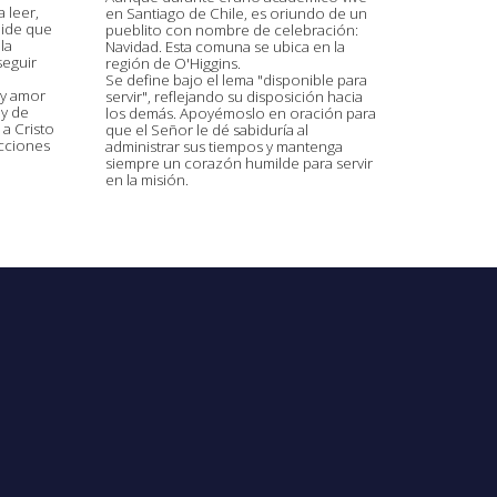
 leer,
en Santiago de Chile, es oriundo de un
 pide que
pueblito con nombre de celebración:
la
Navidad. Esta comuna se ubica en la
seguir
región de O'Higgins.
Se define bajo el lema "disponible para
 y amor
servir", reflejando su disposición hacia
y de
los demás. Apoyémoslo en oración para
 a Cristo
que el Señor le dé sabiduría al
cciones
administrar sus tiempos y mantenga
siempre un corazón humilde para servir
en la misión.