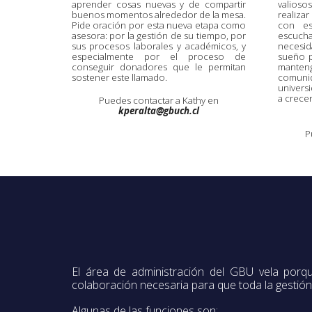
aprender cosas nuevas y de compartir
valios
buenos momentos alrededor de la mesa.
realiza
Pide oración por esta nueva etapa como
con es
asesora: por la gestión de su tiempo, por
escucha
sus procesos laborales y académicos, y
necesi
especialmente por el proceso de
sueño p
conseguir donadores que le permitan
manten
sostener este llamado.
comunid
univers
a crecer
Puedes contactar a Kathy en
kperalta@gbuch.cl
P
El área de administración del GBU vela porq
colaboración necesaria para que toda la gestión, 
Algunas de las funciones son: