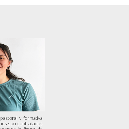
astoral y formativa
enes son contratados
enemos la figura de