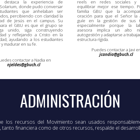
os destaca la experiencia de
reels en redes sociales y q
r Solarium, donde pudo conversar
equilibrar mejor ese tiempo. P
tudiantes que anhelaban ser
familia GBU que la acomp
dos, percibiendo con claridad la
oración para que el Señor la
dad de Jesús en el campus. Su
guíe en la gestión de sus t
ara el GBU es que el grupo se
especialmente porque la l
ga unido, siga construyendo
asesora implica un alto n
ad y reflejando a Cristo en la
autogestión y adaptarse a trabaja
idad, ayudando a los estudiantes
estructura rígida.
 y madurar en su fe.
Puedes contactar a Javi
e
jcandia@gbuch.cl
uedes contactar a Nadia en
njeldes@gbuch.cl
ADMINISTRACIÓN
ue los recursos del Movimiento sean usados responsablemen
tanto financiera como de otros recursos, respalde el desarrollo