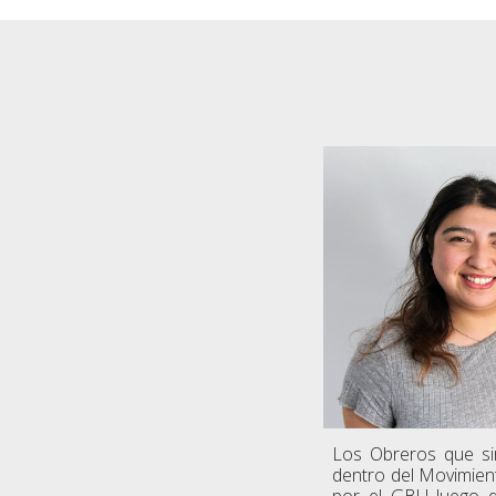
Los Obreros que si
dentro del Movimien
por el GBU luego d