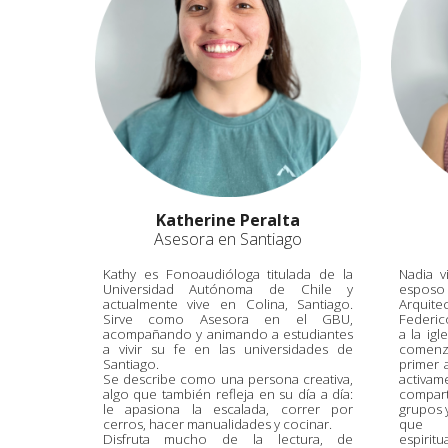
Katherine Peralta
Asesora en Santiago
Kathy es Fonoaudióloga titulada de la
Nadia v
Universidad Autónoma de Chile y
espos
actualmente vive en Colina, Santiago.
Arquite
Sirve como Asesora en el GBU,
Federico
acompañando y animando a estudiantes
a la ig
a vivir su fe en las universidades de
comenz
Santiago.
primer 
Se describe como una persona creativa,
activa
algo que también refleja en su día a día:
compar
le apasiona la escalada, correr por
grupos y
cerros, hacer manualidades y cocinar.
que 
Disfruta mucho de la lectura, de
espirit