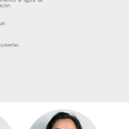
ación.
ran.
solverlas.