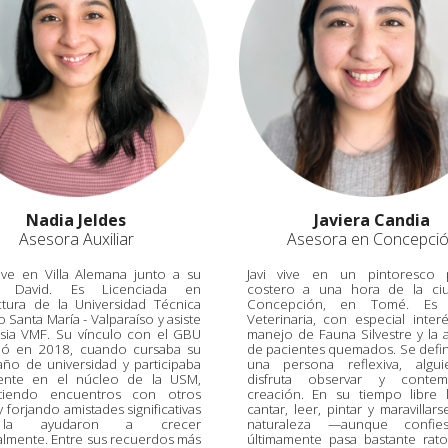
Nadia Jeldes
Javiera Candia
Asesora Auxiliar
Asesora en Concepci
ive en Villa Alemana junto a su
Javi vive en un pintoresco p
o David. Es Licenciada en
costero a una hora de la ci
ctura de la Universidad Técnica
Concepción, en Tomé. Es 
 Santa María - Valparaíso y asiste
Veterinaria, con especial inter
lesia VMF. Su vínculo con el GBU
manejo de Fauna Silvestre y la 
ó en 2018, cuando cursaba su
de pacientes quemados. Se def
año de universidad y participaba
una persona reflexiva, algu
mente en el núcleo de la USM,
disfruta observar y contem
tiendo encuentros con otros
creación. En su tiempo libre 
 forjando amistades significativas
cantar, leer, pintar y maravillar
la ayudaron a crecer
naturaleza —aunque confi
ualmente. Entre sus recuerdos más
últimamente pasa bastante rat