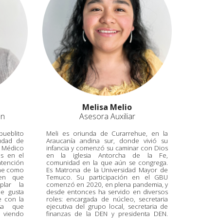
Melisa Melio
ón
Asesora
Auxiliar
ueblito
Meli es oriunda de Curarrehue, en la
udad de
Araucanía andina sur, donde vivió su
Médico
infancia y comenzó su caminar con Dios
és en el
en la iglesia Antorcha de la Fe,
atención
comunidad en la que aún se congrega.
ine como
Es Matrona de la Universidad Mayor de
ien que
Temuco. Su participación en el GBU
plar la
comenzó en 2020, en plena pandemia, y
le gusta
desde entonces ha servido en diversos
se con la
roles: encargada de núcleo, secretaria
esa que
ejecutiva del grupo local, secretaria de
o viendo
finanzas de la DEN y presidenta DEN.