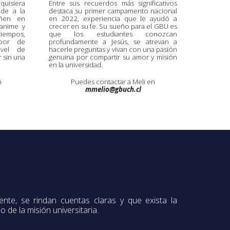
uisiera
Entre sus recuerdos más significativos
ide a la
destaca su primer campamento nacional
añen en
en 2022, experiencia que le ayudó a
 anime y
crecer en su fe. Su sueño para el GBU es
iempos,
que los estudiantes conozcan
abor de
profundamente a Jesús, se atrevan a
ivel de
hacerle preguntas y vivan con una pasión
r sin una
genuina por compartir su amor y misión
en la universidad.
n
Puedes contactar a
Meli
en
mmelio
@gbuch.cl
te, se rindan cuentas claras y que exista la
 de la misión universitaria.